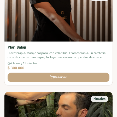
Plan Balaji
Hidroterapia, Masaje corporal con vela tibia, Cromoterapia, En cafetería:
copa de vino o champagne, Incluye decoración con pétalos de rosa en
cabina.
2 horas y 15 minutos
$ 300.000
Reservar
rituales