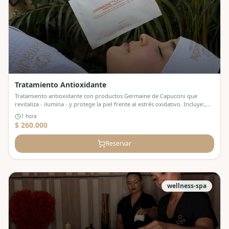
Tratamiento Antioxidante
Tratamiento antioxidante con productos Germaine de Capuccini que
revitaliza - ilumina - y protege la piel frente al estrés oxidativo. Incluye:,
Desmaquillante esencial, Tónico, Scrub exfoliante, Antioxidante, Serum
1 hora
energízante, Mascarilla iluminadora, En cafetería: un parfait
$ 260.000
Reservar
wellness-spa