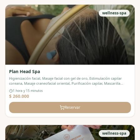
wellness-spa
Plan Head Spa
Higienización facial, Masaje facial con gel de oro, Estimulación capilar
coreana, Masaje craneofacial oriental, Purificación capilar, Mascarilla
capilar, Aromaterapia con sonoterapia, Masaje en cuello y hombros, En
1 hora y 15 minutos
cafetería: Margarita Rosé , Con productos de la casa cosmética Gerard's
$ 260.000
Reservar
wellness-spa