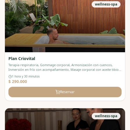
wellness-spa
Plan Criovital
Terapia respiratoria, Gommage corporal, Armonización con cuencos,
Inmersión en frío con acompañamiento, Masaje corporal con aceite tibio,
Termoterapia herbal y antifaz, En cafetería: Infusión frutal
1 hora y 30 minutos
$ 290.000
Reservar
wellness-spa