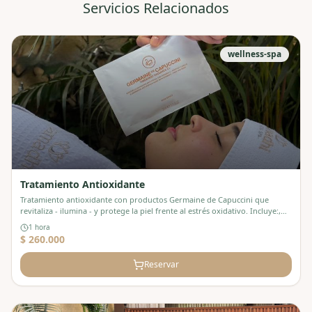
Servicios Relacionados
wellness-spa
Tratamiento Antioxidante
Tratamiento antioxidante con productos Germaine de Capuccini que
revitaliza - ilumina - y protege la piel frente al estrés oxidativo. Incluye:,
Desmaquillante esencial, Tónico, Scrub exfoliante, Antioxidante, Serum
1 hora
energízante, Mascarilla iluminadora, En cafetería: un parfait
$ 260.000
Reservar